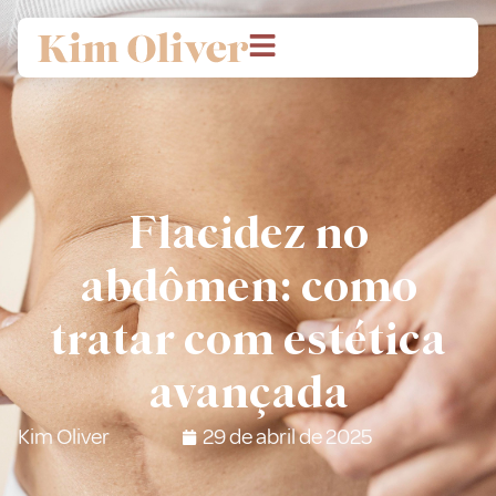
Flacidez no
abdômen: como
tratar com estética
avançada
Kim Oliver
29 de abril de 2025