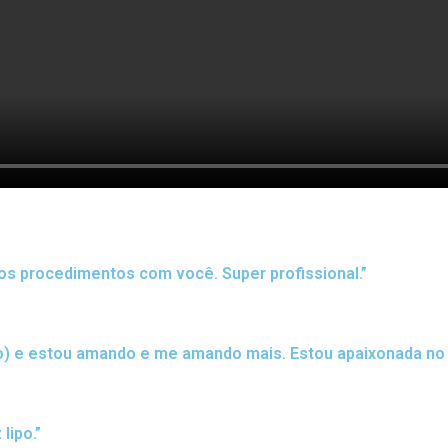
ros procedimentos com você. Super profissional.”
o) e estou amando e me amando mais. Estou apaixonada no 
lipo.”