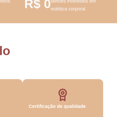
R$
0
feitos
bilhões investidos em
estética corporal
do
Certificação de qualidade