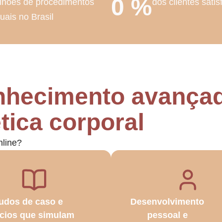
0
%
lhões de procedimentos
dos clientes satis
uais no Brasil
onhecimento avança
tica corporal
nline?
udos de caso e
Desenvolvimento
ícios que simulam
pessoal e