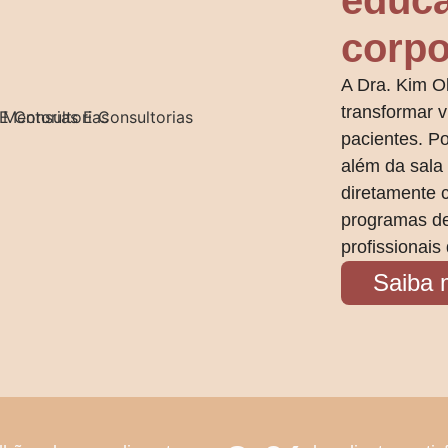
educa
corpo
A Dra. Kim O
transformar v
pacientes. P
além da sala
diretamente 
programas de
profissionais
Saiba 