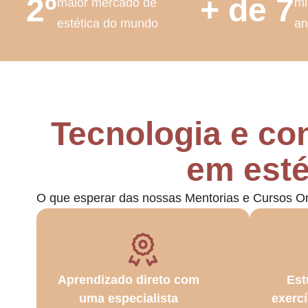
2º
+ de 7
maior mercado de
mi
estética do mundo
an
Tecnologia e c
em esté
O que esperar das nossas Mentorias e Cursos O
Aprendizado direto com
Est
uma especialista
exerc