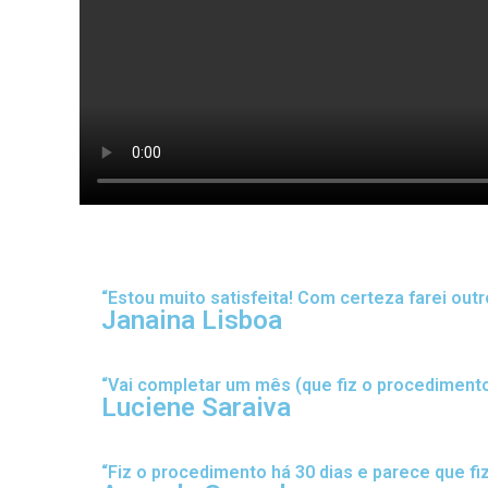
“Estou muito satisfeita! Com certeza farei out
Janaina Lisboa
“Vai completar um mês (que fiz o procediment
Luciene Saraiva
“Fiz o procedimento há 30 dias e parece que fiz 