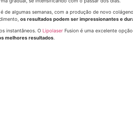
rma gradual, se intensificando com o passar dos dias.
s é de algumas semanas, com a produção de novo colágeno 
dimento,
os resultados podem ser impressionantes e du
os instantâneos. O
Lipolaser
Fusion é uma excelente opção 
os melhores resultados
.