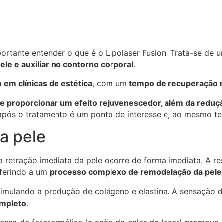
portante entender o que é o Lipolaser Fusion. Trata-se de 
ele e auxiliar no contorno corporal
.
 em clínicas de estética
, com um
tempo de recuperação m
 proporcionar um efeito rejuvenescedor, além da redução
 após o tratamento é um ponto de interesse e, ao mesmo t
a pele
e a retração imediata da pele ocorre de forma imediata. A r
eferindo a um
processo complexo de remodelação da pele,
timulando a produção de colágeno e elastina. A sensação d
ompleto
.
sso de fototermólise (a ação do calor do laser) promove 