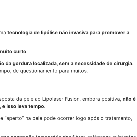
uma
tecnologia de lipólise não invasiva para promover a
uito curto
.
 da gordura localizada, sem a necessidade de cirurgia
.
empo, de questionamento para muitos.
esposta da pele ao Lipolaser Fusion, embora positiva,
não é
 e isso leva tempo
.
e “aperto” na pele pode ocorrer logo após o tratamento,
uma contração temporária das fibras colágenas existentes.