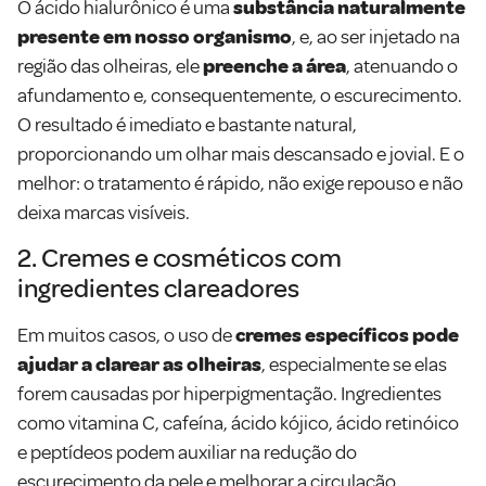
O ácido hialurônico é uma
substância naturalmente
presente em nosso organismo
, e, ao ser injetado na
região das olheiras, ele
preenche a área
, atenuando o
afundamento e, consequentemente, o escurecimento.
O resultado é imediato e bastante natural,
proporcionando um olhar mais descansado e jovial. E o
melhor: o tratamento é rápido, não exige repouso e não
deixa marcas visíveis.
2. Cremes e cosméticos com
ingredientes clareadores
Em muitos casos, o uso de
cremes específicos pode
ajudar a clarear as olheiras
, especialmente se elas
forem causadas por hiperpigmentação. Ingredientes
como vitamina C, cafeína, ácido kójico, ácido retinóico
e peptídeos podem auxiliar na redução do
escurecimento da pele e melhorar a circulação