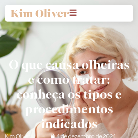
O que causa olheiras
e como tratar:
conheça os tipos e
procedimentos
indicados
Kim Oliver
4 de dezembro de 2024