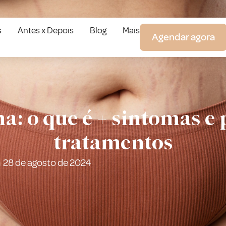
s
Antes x Depois
Blog
Mais
Agendar agora
: o que é + sintomas e 
tratamentos
28 de agosto de 2024