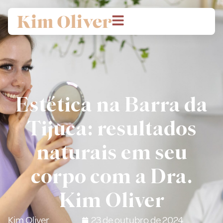
Estética na Barra da
Tijuca: resultados
naturais em seu
corpo com a Dra.
Kim Oliver
Kim Oliver
23 de outubro de 2024