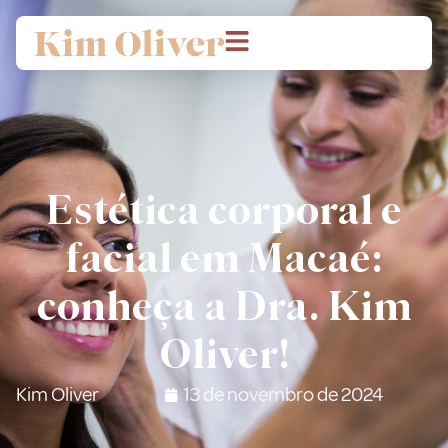
Estética corporal e
facial em Macaé:
conheça a Dra. Kim
Oliver!
Kim Oliver
13 de novembro de 2024