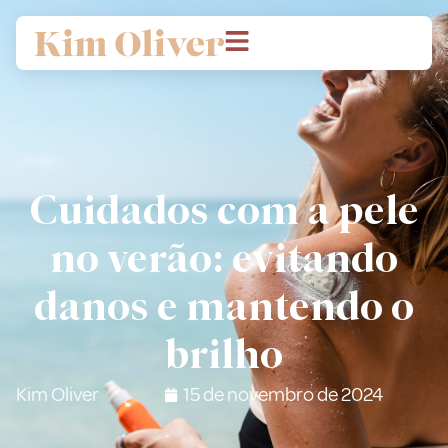
Cuidados com a pele
no verão: evitando
danos e mantendo o
brilho
Kim Oliver
15 de novembro de 2024