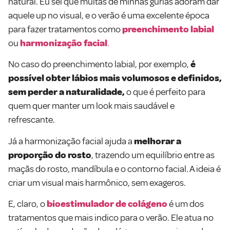
natural. Eu sei que muitas de minhas gurias adoram dar
aquele up no visual, e o verão é uma excelente época
para fazer tratamentos como
preenchimento labial
ou
harmonização facial
.
No caso do preenchimento labial, por exemplo,
é
possível obter lábios mais volumosos e definidos,
sem perder a naturalidade,
o que é perfeito para
quem quer manter um look mais saudável e
refrescante.
Já a harmonização facial ajuda a
melhorar a
proporção do rosto
, trazendo um equilíbrio entre as
maçãs do rosto, mandíbula e o contorno facial. A ideia é
criar um visual mais harmônico, sem exageros.
E, claro, o
bioestimulador de colágeno
é um dos
tratamentos que mais indico para o verão. Ele atua no